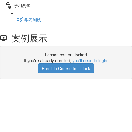
学习测试
学习测试
案例展示
Lesson content locked
If you're already enrolled,
you'll need to login
.
Enroll in Course to Unlock