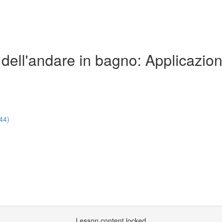
lo dell'andare in bagno: Applicazio
:44)
Lesson content locked